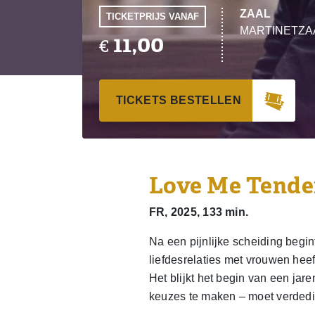
ZAAL
TICKETPRIJS VANAF
MARTINETZA
11,00
€
TICKETS BESTELLEN
Love Me Tende
FR, 2025, 133 min.
Na een pijnlijke scheiding begi
liefdesrelaties met vrouwen heef
Het blijkt het begin van een jar
keuzes te maken – moet verded