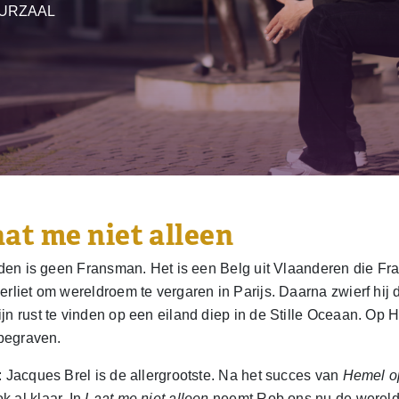
URZAAL
at me niet alleen
ijden is geen Fransman. Het is een Belg uit Vlaanderen die Fr
rliet om wereldroem te vergaren in Parijs. Daarna zwierf hij d
n rust te vinden op een eiland diep in de Stille Oceaan. Op Hi
 begraven.
: Jacques Brel is de allergrootste. Na het succes van
Hemel o
 al klaar. In
Laat me niet alleen
neemt Rob ons nu de wereld o