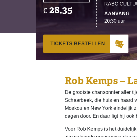
RABO CULTU
28,35
€
AANVANG
20:30 uur
TICKETS BESTELLEN
Rob Kemps – La
De grootste chansonnier aller t
Schaarbeek, die huis en haard ve
Moskou en New York eindelijk zij
dagen door. En daar ligt hij ook
Voor Rob Kemps is het duidelijk
zijn volgende programma dan ook