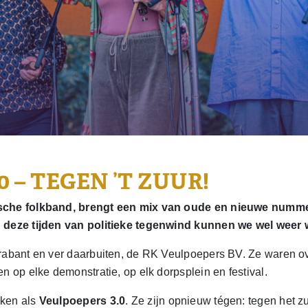
.0 – TEGEN ’T ZUUR!
ische folkband, brengt een mix van oude en nieuwe numm
n deze tijden van politieke tegenwind kunnen we wel weer
rabant en ver daarbuiten, de RK Veulpoepers BV. Ze waren ov
n op elke demonstratie, op elk dorpsplein en festival.
nken als
Veulpoepers 3.0
. Ze zijn opnieuw tégen: tegen het z