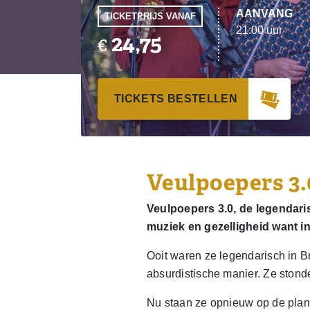
AANVANG
TICKETPRIJS VANAF
21:00 uur
24,75
€
TICKETS BESTELLEN
Veulpoepers 3
Veulpoepers 3.0, de legendar
muziek en gezelligheid want i
Ooit waren ze legendarisch in B
absurdistische manier. Ze stonde
Nu staan ze opnieuw op de pla