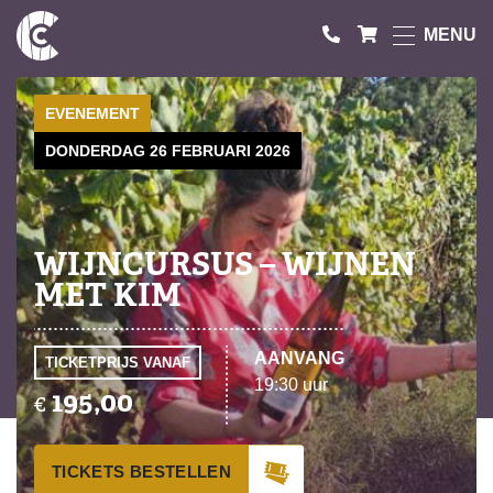
MENU
EVENEMENT
DONDERDAG 26 FEBRUARI 2026
WIJNCURSUS – WIJNEN
MET KIM
AANVANG
TICKETPRIJS VANAF
19:30 uur
195,00
€
TICKETS BESTELLEN